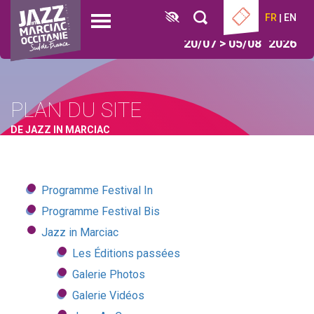
Aller
Panneau de gestion des cookies
FR
EN
au
Open
contenu
menu
20/07 > 05/08
2026
principal
PLAN DU SITE
DE JAZZ IN MARCIAC
Programme Festival In
Programme Festival Bis
Jazz in Marciac
Les Éditions passées
Galerie Photos
Galerie Vidéos