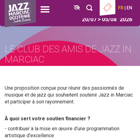
Aller
Panneau de gestion des cookies
FR
EN
au
Open
contenu
menu
20/07 > 05/08
2026
principal
LE CLUB DES AMIS DE JAZZ IN
MARCIAC
Une proposition conçue pour réunir des passionnés de
musique et de jazz qui souhaitent soutenir Jazz in Marciac
et participer à son rayonnement.
À quoi sert votre soutien financier ?
- contribuer à la mise en œuvre d’une programmation
artistique d’excellence