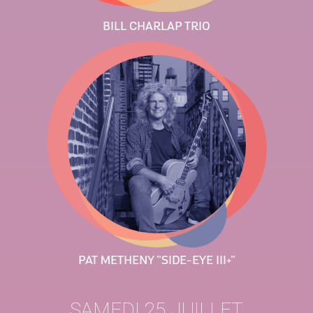
BILL CHARLAP TRIO
PAT METHENY ''SIDE-EYE III+''
SAMEDI 25 JUILLET