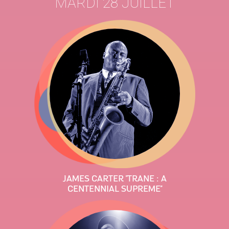
MARDI 28 JUILLET
JAMES CARTER "TRANE : A
CENTENNIAL SUPREME"