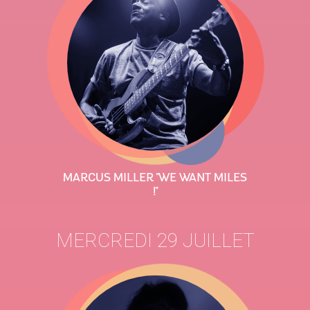
MARCUS MILLER "WE WANT MILES
!"
MERCREDI 29 JUILLET