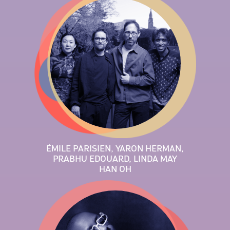
ÉMILE PARISIEN, YARON HERMAN,
PRABHU EDOUARD, LINDA MAY
HAN OH