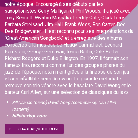
notre époque. Encouragé à ses débuts par les
saxophonistes Gerry Mulligan et Phil Woods, il a joué avec
Tony Bennett, Wynton Marsalis, Freddy Cole, Clark Terry,
Barbara Streisand, Jim Hall, Frank Wess, Ron Carter, Dee
Dee Bridgewater... Il est reconnu pour ses interprétations du
"Great American Songbook" et a enregistré des albums
consacrés à la musique de Hoagy Carmichael, Leonard
Bernstein, George Gershwin, Irving Berlin, Cole Porter,
Richard Rodgers et Duke Ellington. En 1997, il formait son
fameux trio, reconnu comme l'un des groupes phares du
jazz de l'époque, notamment grâce à la finesse de son jeu
et son infaillible sens du swing. Le pianiste mélodiste
retrouve son trio vénéré avec le bassiste David Wong et le
batteur Carl Allen, sur une sélection de classiques du jazz.
Bill Charlap (piano) David Wong (contrebasse) Carl Allen
(batterie)
billcharlap.com
BILL CHARLAP /// THE DUKE