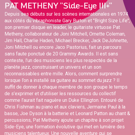
PAT METHENY ''Side-Eye III+''
Depuis ses débuts sur les scènes internationales en 1974
aux côtés du vibraphoniste Gary Burton et "Bright Size Life",
son premier disque en leader, le guitariste virtuose Pat
Metheny, collaborateur de Joni Mitchell, Ornette Coleman,
Jim Hall, Charlie Haden, Michael Brecker, Jack DeJohnette,
Joni Mitchell ou encore Jaco Pastorius, fait un parcours
sans faute ponctué de 20 Grammy Awards. Il est sans
conteste, l’un des musiciens les plus respectés de la
planète jazz, construisant un univers et un son
reconnaissables entre mille. Alors, comment surprendre
lorsque l’on a installé sa guitare au sommet du jazz ? Il
suffit de donner à chaque membre de son groupe le temps
de s’exprimer et d’utiliser les ressources du collectif
comme l’aurait fait naguère un Duke Ellington. Entouré de
Chris Fishman au piano et aux claviers, Jermaine Paul à la
basse, Joe Dyson à la batterie et Leonard Patton au chant &
percussions, Pat Metheny ajoute un chapitre à son projet
Side-Eye, une formation évolutive qui met en lumière des
musiciens talentueux. Une nouvelle aventure qui se