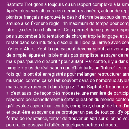
Baptiste Trotignon a toujours eu un rapport complexe à la simp
Après plusieurs albums ces dernières années, autour de repr
pianiste français a éprouvé le désir d’écrire beaucoup de mu
amusé à se fixer une règle : 1h maximum de temps pour co
titre
… ça c’est un challenge
! Cela permet de ne pas se disper
pas succomber à la tentation de charger trop le langage, et su
rester dans son intuition, d’accueillir l’idée qui arrive avec co
s’y tenir. Alors, c’est là que ça peut devenir subtil : arriver à
de simple, épuré et lisible mais pas simpliste, essayer de re
mais pas "pauvre d’esprit " pour autant. Par contre, il y a dans 
simple » plus de réalisation que d’habitude, on "triture" les 
fois qu’ils ont été enregistrés pour mélanger, restructurer, arr
musique, comme ça se fait souvent dans de nombreux style
mais assez rarement dans le jazz. Pour Baptiste Trotignon, « 
», c’est aussi de façon très modeste, une manière de particip
répondre personnellement à cette question du monde contem
qu’il évolue aujourd’hui : confus, complexe, chargé de trop d’
et peut-être essayer de se protéger un peu de tout ça , d’y 
forme de résistance, tenter de trouver un abri sûr si on ne ve
perdre, en essayant d’alléger quelques petites choses...