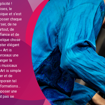
licité !
ises, le
sique et s'est
mposer chaque
ser, de ne
rtout, de
nfiance et de
 quelque chose
ster élégant
« Art is
morceaux une
anger la
s musicaux
Art is simple
er et de
porain tel
informations…
opposer une
ut pas se