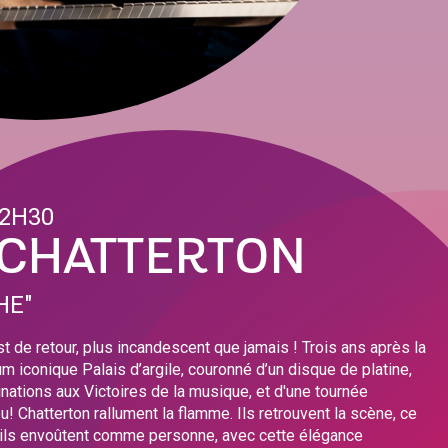
22H30
 CHATTERTON
HE"
t de retour, plus incandescent que jamais ! Trois ans après la
um iconique Palais d’argile, couronné d’un disque de platine,
nations aux Victoires de la musique, et d'une tournée
u! Chatterton rallument la flamme. Ils retrouvent la scène, ce
u’ils envoûtent comme personne, avec cette élégance