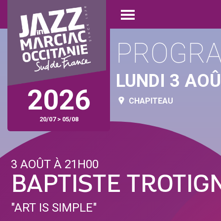
Aller
Panneau de gestion des cookies
au
Open
contenu
menu
principal
PROGR
LUNDI 3 AO
2026
CHAPITEAU
20/07 > 05/08
3 AOÛT À 21H00
BAPTISTE TROTIG
"ART IS SIMPLE"