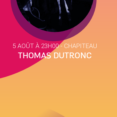
5 AOÛT À 23H00
- CHAPITEAU
THOMAS DUTRONC