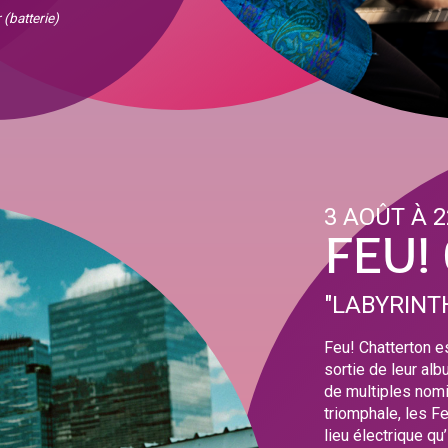
(batterie)
3 AOÛT À 
FEU!
"LABYRINT
Feu! Chatterton es
sortie de leur alb
de multiples nomi
triomphale, les Fe
lieu électrique q